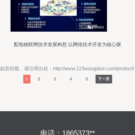
配电物联网技术发展构想 以网络技术开发为核心驱
动力
如若转载，请注明出处：http://www.123wangdian.com/product/
2
3
4
5
1
下一页
电话：1865373**